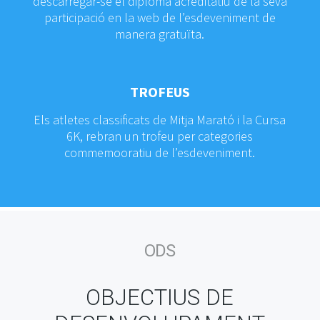
descarregar-se el diploma acreditatiu de la seva
participació en la web de l’esdeveniment de
manera gratuïta.
TROFEUS
Els atletes classificats de Mitja Marató i la Cursa
6K, rebran un trofeu per categories
commemooratiu de l’esdeveniment.
ODS
OBJECTIUS DE