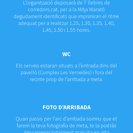
L’organització disposarà de 7 llebres de
corredors.cat, per a la Mitja Marató
degudament identificats que imprimiran el ritme
adequat per a realitzar 1.25, 1.30, 1.35, 1.40,
1.45, 1.50 i 1.55 hores.
WC
Els serveis estaran situats a l’entrada dins del
pavelló (
Complex
Les
Vernedes)
i fora del
recinte prop de l’arribada a meta.
FOTO D’ARRIBADA
Quan
passis
per
l’arc
d’arribada somriu que et
farem la teva
fotografia
de meta, te la podràs
descarregar totalment
gratuïta
en alta