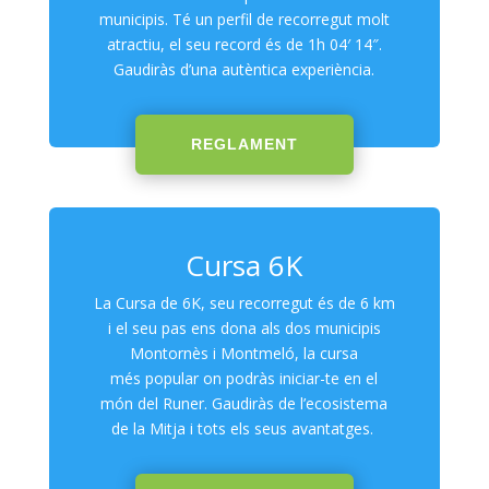
municipis. Té un perfil de recorregut molt
atractiu, el seu record és de 1h 04′ 14″.
Gaudiràs d’una autèntica experiència.
REGLAMENT
Cursa 6K
La Cursa de 6K,
seu recorregut
és
de
6 km
i el seu pas ens dona als dos municipis
Montornès i Montmeló, la cursa
més
popular on podràs
iniciar-te
en el
món del R
uner. G
audiràs
de l’ecosistema
de la Mitja i tots els seus avantatges.