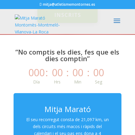
mitja@atletismemontornes.es
INSCRITS
“No comptis els dies, fes que els
dies comptin”
000
:
00
:
00
:
00
Día
Hrs
Min
Seg
Mitja Marató
El seu recorregut consta de 21,097 km, un
dels circuïts més macos i ràpids del
calendari i el seu pas ens dona a 4