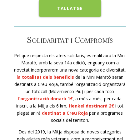
TALLATGE
Solidaritat i Compromís
Pel que respecta els afers solidaris, es realitzarà la Mini
Marató, amb la seva 14a edició, enguany com a
novetat incorporarem una nova categoria de diversitat,
la totalitat dels beneficis
de la Mini Marató seran
destinats a Creu Roja, també l’organització organitzarà
un fotocall (Movimiento Piu) i per cada foto
l’organització donarà 1€
, a més a més, per cada
inscrit a la Mitja els 6 km,
Henkel destinarà 2€
i tot
plegat anirà
destinat a Creu Roja
per a programes
socials del territori.
Des del 2019, la Mitja disposa de noves categories
pels atletes més veterans, com a reconeixement pel