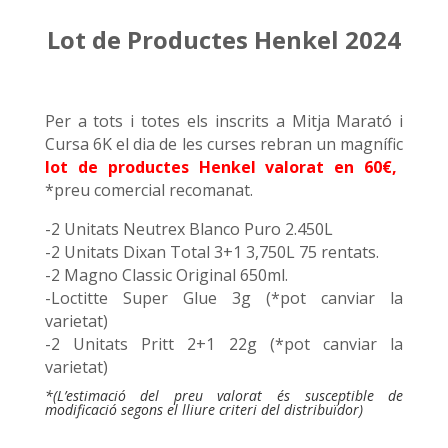
Lot de Productes Henkel 2024
Per a tots i totes els inscrits a Mitja Marató i
Cursa 6K el dia de les curses rebran un magnífic
lot de productes Henkel valorat en 60€,
*preu comercial recomanat.
-2 Unitats Neutrex Blanco Puro 2.450L
-2 Unitats Dixan Total 3+1 3,750L 75 rentats.
-2 Magno Classic Original 650ml.
-Loctitte Super Glue 3g (*pot canviar la
varietat)
-2 Unitats Pritt 2+1 22g (*pot canviar la
varietat)
*(
L’estimació del preu valorat és susceptible de
modificació segons el lliure criteri del distribuïdor
)