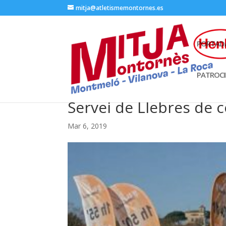
mitja@atletismemontornes.es
PORTAD
PATROC
Servei de Llebres de 
Mar 6, 2019