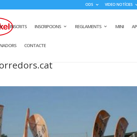
ODS
VIDEO NOTÍCIES
A
INSCRITS
INSCRIPCIONS
REGLAMENTS
MINI
A
INADORS
CONTACTE
corredors.cat