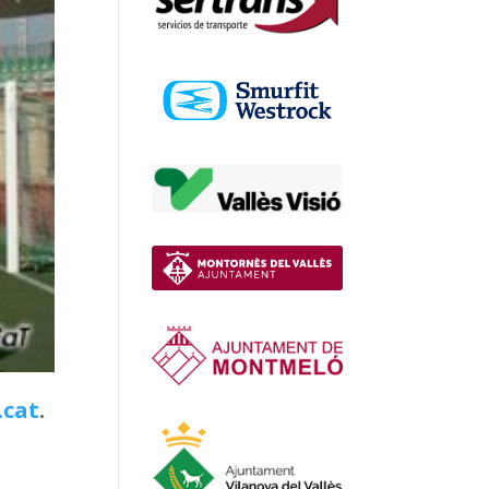
.cat
.