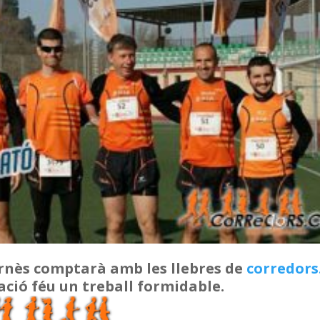
rnès comptarà amb les llebres de
corredors
ració féu un treball formidable.