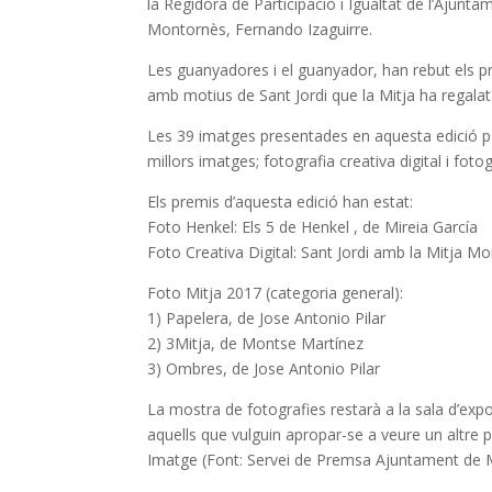
la Regidora de Participació i Igualtat de l’Ajunt
Montornès, Fernando Izaguirre.
Les guanyadores i el guanyador, han rebut els pre
amb motius de Sant Jordi que la Mitja ha regalat 
Les 39 imatges presentades en aquesta edició par
millors imatges; fotografia creativa digital i foto
Els premis d’aquesta edició han estat:
Foto Henkel: Els 5 de Henkel , de Mireia García
Foto Creativa Digital: Sant Jordi amb la Mitja M
Foto Mitja 2017 (categoria general):
1) Papelera, de Jose Antonio Pilar
2) 3Mitja, de Montse Martínez
3) Ombres, de Jose Antonio Pilar
La mostra de fotografies restarà a la sala d’exp
aquells que vulguin apropar-se a veure un altre pu
Imatge (Font: Servei de Premsa Ajuntament de