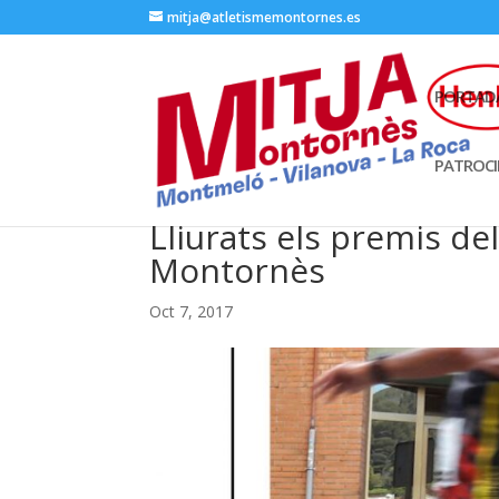
mitja@atletismemontornes.es
PORTAD
PATROC
Lliurats els premis de
Montornès
Oct 7, 2017