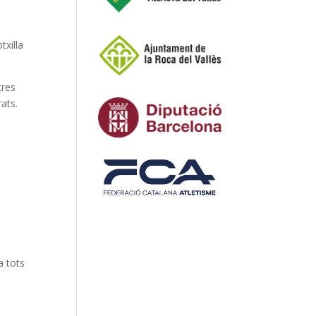
txilla
tres
rats.
a tots