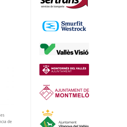
ies
ncia de