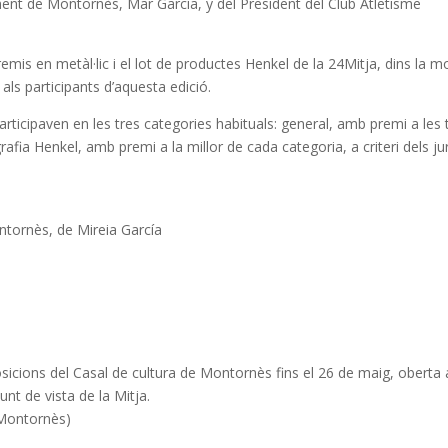
ament de Montornès, Mar García, y del President del Club Atletisme
mis en metàl·lic i el lot de productes Henkel de la 24Mitja, dins la mo
als participants d’aquesta edició.
ticipaven en les tres categories habituals: general, amb premi a les 
grafia Henkel, amb premi a la millor de cada categoria, a criteri dels ju
ontornès, de Mireia García
osicions del Casal de cultura de Montornès fins el 26 de maig, oberta 
nt de vista de la Mitja.
 Montornès)