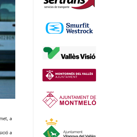
rmet, a
sició a