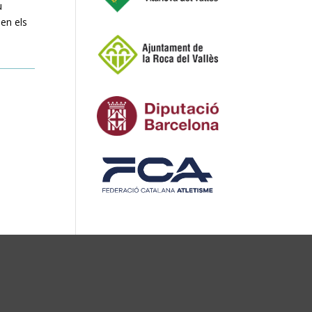
u
ien els