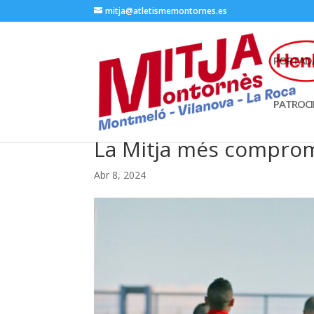
mitja@atletismemontornes.es
PORTAD
PATROC
La Mitja més compro
Abr 8, 2024