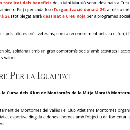
la totalitat dels beneficis
de la Mini Marató seran destinats a Creu
vimiento Piu) i per cada foto
l’organització donarà 2€
, a més a mé
rà 2€
i tot plegat anirà
destinat a Creu Roja
per a programes social
es pels atletes més veterans, com a reconeixement pel seu esforç i fi
nible, solidària i amb un gran compromís social amb activitats i acci
s valors.
e Per la Igualtat
en la Cursa dels 6 km de Montornès de la Mitja Marató Montorn
untament de Montornès del Vallès i el Club Atletisme Montornès organi
tivitat esportiva dirigida a dones i homes amb l’objectiu de fomentar l
re.