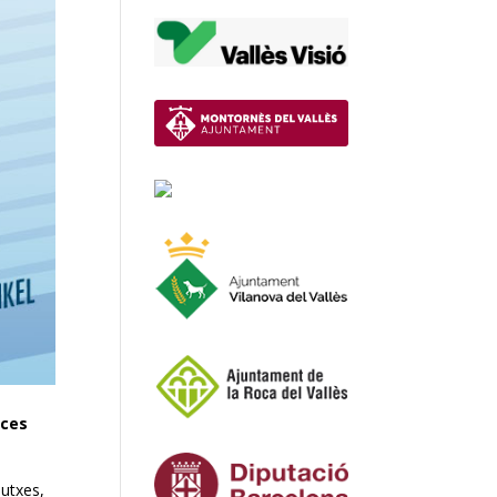
aces
dutxes,