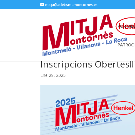
mitja@atletismemontornes.es
PORTAD
PATROC
Inscripcions Obertes!
Ene 28, 2025