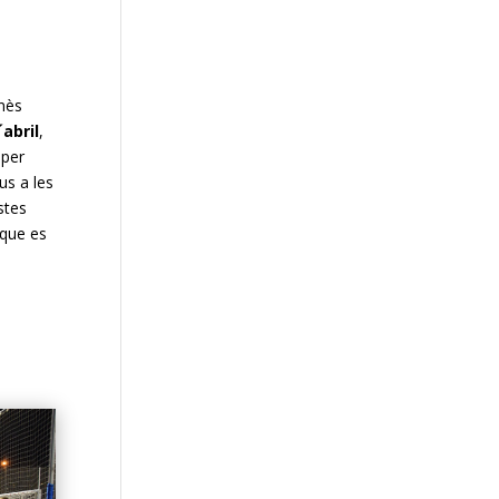
nès
´abril
,
 per
us a les
stes
 que es