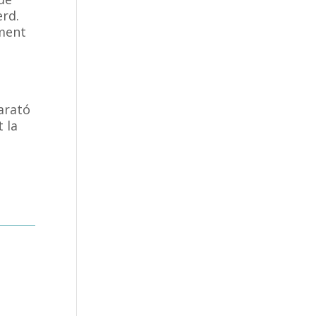
erd.
lment
Marató
 la