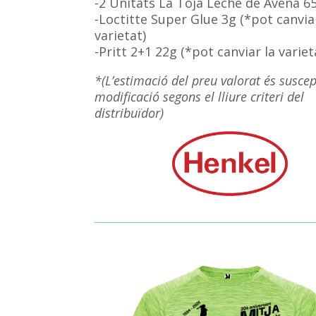
-2 Unitats La Toja Leche de Avena 6
-Loctitte Super Glue 3g (*pot canvia
varietat)
-Pritt 2+1 22g (*pot canviar la variet
*(L’estimació del preu valorat és suscep
modificació segons el lliure criteri del
distribuïdor)