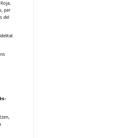
 Roja,
s, per
s del
delitat
ons
ès-
tzen,
a