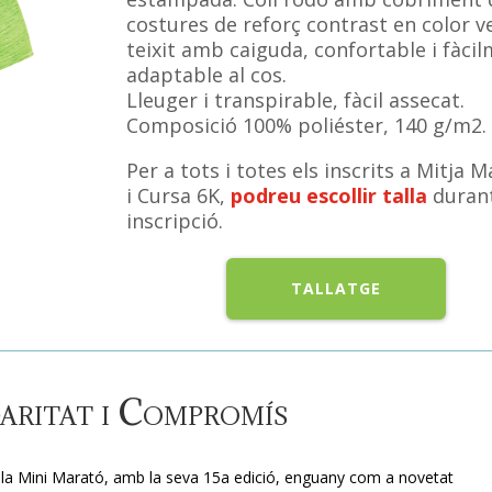
costures de reforç contrast en color v
teixit amb caiguda, confortable i fàci
adaptable al cos.
Lleuger i transpirable, fàcil assecat.
Composició 100% poliéster, 140 g/m2.
Per a tots i totes els inscrits a Mitja 
i Cursa 6K,
podreu
escollir
talla
durant
inscripció.
TALLATGE
aritat i Compromís
arà la Mini Marató, amb la seva 15a edició, enguany com a novetat