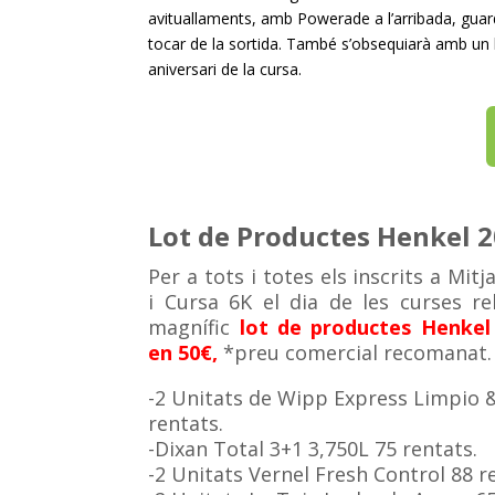
avituallaments, amb Powerade a l’arribada, guar
tocar de la sortida. També s’obsequiarà amb un
aniversari de la cursa.
Lot de Productes Henkel 
Per a tots i totes els inscrits a Mit
i Cursa 6K el dia de les curses r
magnífic
lot de productes Henkel
en 50€,
*preu comercial recomanat.
-2 Unitats de Wipp Express Limpio &
rentats.
-Dixan Total 3+1 3,750L 75 rentats.
-2 Unitats Vernel Fresh Control 88 r