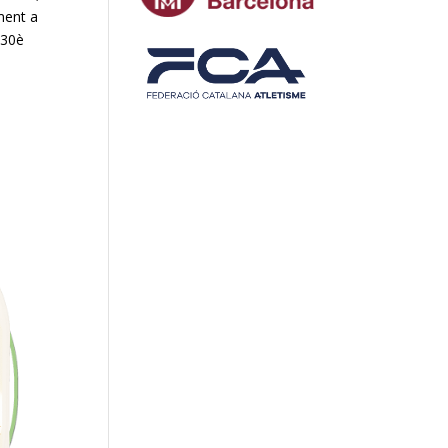
ment a
 30è