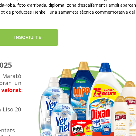
da-roba, foto d’arribada, diploma, zona d’escalfament i ampli aparca
 lot de productes Henkel i una samarreta tècnica commemorativa del
INSCRIU-TE
2025
ja Marató
ebran un
 valorat
 Liso 20
entats.