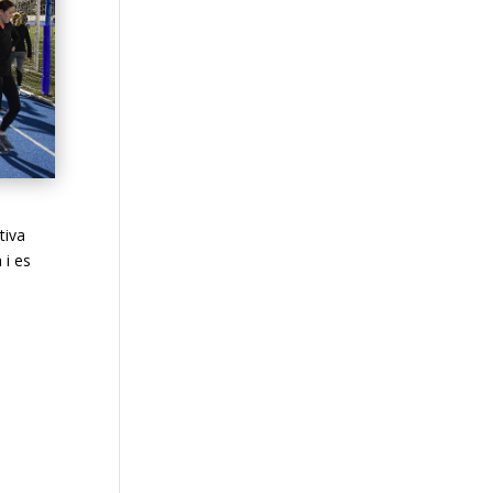
tiva
 i es