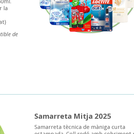
50ml.
r la
at)
tible de
Samarreta Mitja 2025
Samarreta tècnica de màniga curta
estampada. Coll rodó amb cobriment 