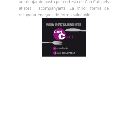
un menjar de pasta per cortesia de Can Cufí pels
atletes i acompanyants. La millor forma de
recuperar energies de forma saludable.