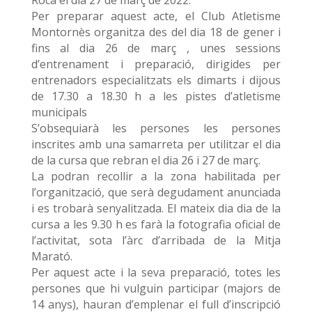
Roca el dia 27 de març de 2022.
Per preparar aquest acte, el Club Atletisme
Montornès organitza des del dia 18 de gener i
fins al dia 26 de març , unes sessions
d’entrenament i preparació, dirigides per
entrenadors especialitzats els dimarts i dijous
de 17.30 a 18.30 h a les pistes d’atletisme
municipals
S’obsequiarà les persones les persones
inscrites amb una samarreta per utilitzar el dia
de la cursa que rebran el dia 26 i 27 de març.
La podran recollir a la zona habilitada per
l’organització, que serà degudament anunciada
i es trobarà senyalitzada. El mateix dia dia de la
cursa a les 9.30 h es farà la fotografia oficial de
l’activitat, sota l’àrc d’arribada de la Mitja
Marató.
Per aquest acte i la seva preparació, totes les
persones que hi vulguin participar (majors de
14 anys), hauran d’emplenar el full d’inscripció