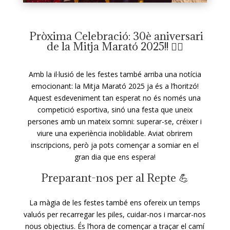
Pròxima Celebració: 30è aniversari
de la Mitja Marató 2025!! 🏃‍♂️
Amb la il·lusió de les festes també arriba una notícia
emocionant: la Mitja Marató 2025 ja és a l’horitzó!
Aquest esdeveniment tan esperat no és només una
competició esportiva, sinó una festa que uneix
persones amb un mateix somni: superar-se, créixer i
viure una experiència inoblidable. Aviat obrirem
inscripcions, però ja pots començar a somiar en el
gran dia que ens espera!
Preparant-nos per al Repte 💪
La màgia de les festes també ens ofereix un temps
valuós per recarregar les piles, cuidar-nos i marcar-nos
nous objectius. És l’hora de començar a traçar el camí