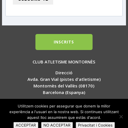
INSCRITS
CLUB ATLETISME MONTORNÈS
Direcció
Avda. Gran Vial (pistes d'atletisme)
Montornès del Vallès (08170)
Barcelona (Espanya)
Horaris
Utilitzem cookies per assegurar que donem la millor
Dimarts i dujous de 18h a 20h.
experiència a l'usuari en la nostra web. Si continues utilitzant
aquest lloc assumirem que estàs d'acord.
Politica de privacitat-Cookies
ACCEPTAR
NO ACCEPTAR
Privacitat i Cookies