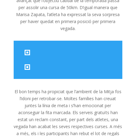
avançat que l’objectiu cabdal de la temporada passa
per assolir una cursa de 50km. D’igual manera que
Marisa Zapata, l’atleta ha expressat la seva sorpresa
per haver quedat en primera posició per primera
vegada.
El bon temps ha propiciat que l’ambient de la Mitja fos
l’idoni per retrobar-se. Moltes famílies han creuat
juntes la línia de meta i s’han emocionat per
aconseguir la fita marcada. Els serveis gratuïts han
estat un reclam constant, per part dels atletes, una
vegada han acabat les seves respectives curses. A més
a més, els i les participants han rebut el lot de regals