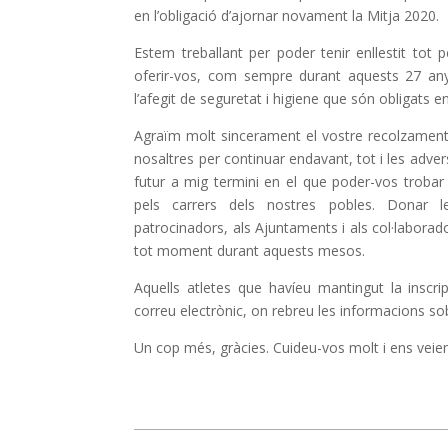
en l’obligació d’ajornar novament la Mitja 2020.
Estem treballant per poder tenir enllestit tot 
oferir-vos, com sempre durant aquests 27 any
l’afegit de seguretat i higiene que són obligats 
Agraïm molt sincerament el vostre recolzament 
nosaltres per continuar endavant, tot i les adve
futur a mig termini en el que poder-vos trobar
pels carrers dels nostres pobles. Donar l
patrocinadors, als Ajuntaments i als col·labora
tot moment durant aquests mesos.
Aquells atletes que havíeu mantingut la inscri
correu electrònic, on rebreu les informacions so
Un cop més, gràcies. Cuideu-vos molt i ens veiem