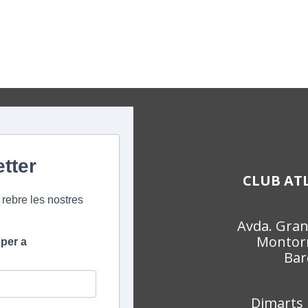
CLUB AT
Avda. Gran 
Montorn
Bar
Dimarts 