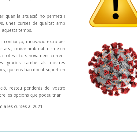
per quan la situació ho permeti i
s, unes curses de qualitat amb
en aquests temps.
i confiança, motivació extra per
rsitats , i mirar amb optimisme un
 a totes i tots novament corrent
es gràcies també als nostres
dors, que ens han donat suport en
pció, resteu pendents del vostre
bre les opcions que podeu triar.
 a les curses al 2021.