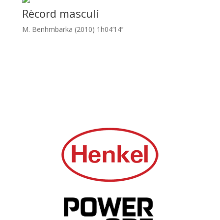
Rècord masculí
M. Benhmbarka (2010) 1h04’14’’